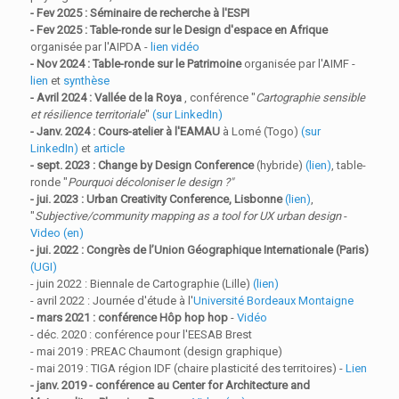
- Fev 2025 : Séminaire de recherche à l'ESPI
- Fev 2025 : Table-ronde sur le Design d'espace en Afrique
organisée par l'AIPDA -
lien vidéo
- Nov 2024 : Table-ronde sur le Patrimoine
organisée par l'AIMF -
lien
et
synthèse
- Avril 2024 : Vallée de la Roya
, conférence "
Cartographie sensible
et résilience territoriale
"
(sur LinkedIn)
- Janv. 2024 : Cours-atelier à l'EAMAU
à Lomé (Togo)
(sur
LinkedIn)
et
article
- sept. 2023 : Change by Design Conference
(hybride)
(lien)
, table-
ronde "
Pourquoi décoloniser le design ?"
- jui. 2023 : Urban Creativity Conference, Lisbonne
(lien)
,
"
Subjective/community mapping as a tool for UX urban design
-
Video (en)
- jui. 2022 : Congrès de l’Union Géographique Internationale (Paris)
(UGI)
- juin 2022 : Biennale de Cartographie (Lille)
(lien)
- avril 2022 : Journée d'étude à l'
Université Bordeaux Montaigne
- mars 2021 : conférence Hôp hop hop
-
Vidéo
- déc. 2020 : conférence pour l'EESAB Brest
- mai 2019 : PREAC Chaumont (design graphique)
- mai 2019 : TIGA région IDF (chaire plasticité des territoires) -
Lien
- janv. 2019 - conférence au Center for Architecture and