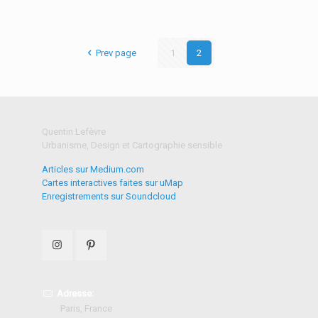
Prev page
1
2
Quentin Lefèvre
Urbanisme, Design et Cartographie sensible
Articles sur Medium.com
Cartes interactives faites sur uMap
Enregistrements sur Soundcloud
Adresse:
Paris, France