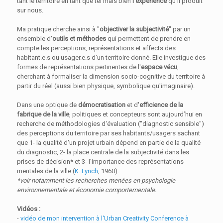
tant le territoire en tant que tel mais bien
l’expérience
qu’il produit
sur nous.
Ma pratique cherche ainsi à "
objectiver la subjectivité
" par un
ensemble d'
outils et méthodes
qui permettent de prendre en
compte les perceptions, représentations et affects des
habitant.e.s ou usager.e.s d'un territoire donné. Elle investigue des
formes de représentations pertinentes de l'
espace vécu
,
cherchant à formaliser la dimension socio-cognitive du territoire à
partir du réel (aussi bien physique, symbolique qu'imaginaire).
Dans une optique de
démocratisation
et d'
efficience de la
fabrique de la ville
, politiques et concepteurs sont aujourd’hui en
recherche de méthodologies d'évaluation ("diagnostic sensible")
des perceptions du territoire par ses habitants/usagers sachant
que 1- la qualité d'un projet urbain dépend en partie de la qualité
du diagnostic, 2- la place centrale de la subjectivité dans les
prises de décision* et 3- l'importance des représentations
mentales de la ville (
K. Lynch
, 1960).
*voir notamment les recherches menées en psychologie
environnementale et économie comportementale.
Vidéos :
-
vidéo de mon intervention à l'Urban Creativity Conference à