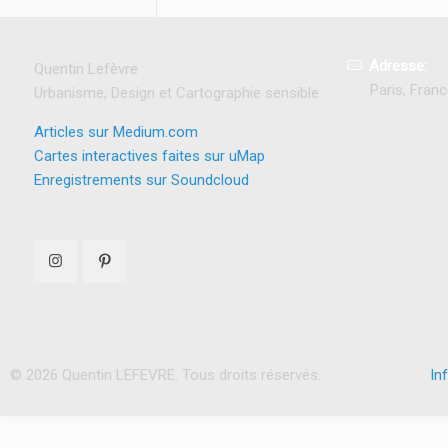
Adresse:
Quentin Lefèvre
Paris, Fran
Urbanisme, Design et Cartographie sensible
Articles sur Medium.com
Cartes interactives faites sur uMap
Enregistrements sur Soundcloud
© 2026 Quentin LEFEVRE. Tous droits réservés.
In