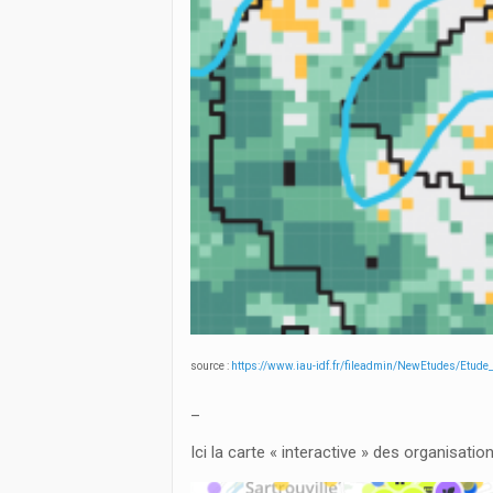
source :
https://www.iau-idf.fr/fileadmin/NewEtudes/Etu
_
Ici la carte « interactive » des organisatio