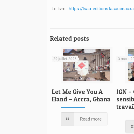
Le livre :
https://lsaa-editions.lasauceaux
.
Related posts
29 juillet 2026
3 mars 2
Let Me Give You A
IGN –
Hand – Accra, Ghana
sensib
travai
Read more