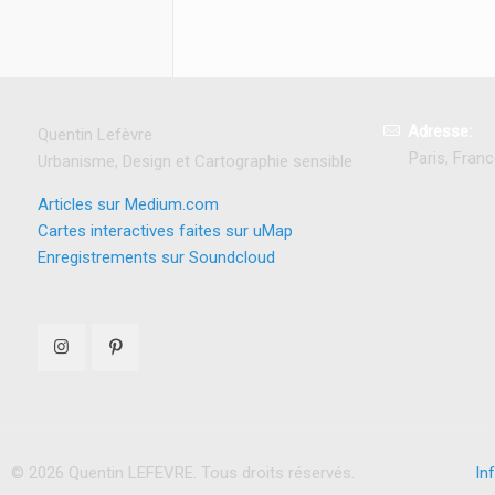
Adresse:
Quentin Lefèvre
Paris, Fran
Urbanisme, Design et Cartographie sensible
Articles sur Medium.com
Cartes interactives faites sur uMap
Enregistrements sur Soundcloud
© 2026 Quentin LEFEVRE. Tous droits réservés.
In