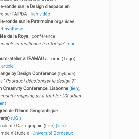
le-ronde sur le Design d'espace en
e par l'AIPDA -
lien vidéo
ble-ronde sur le Patrimoine
organisée
et
synthèse
allée de la Roya
, conférence
nsible et résilience territoriale
"
(sur
ours-atelier à l'EAMAU
à Lomé (Togo)
t
article
Change by Design Conference
(hybride)
e "
Pourquoi décoloniser le design ?"
ban Creativity Conference, Lisbonne
(lien)
,
munity mapping as a tool for UX urban
en)
ngrès de l’Union Géographique
Paris)
(UGI)
nnale de Cartographie (Lille)
(lien)
urnée d'étude à l'
Université Bordeaux