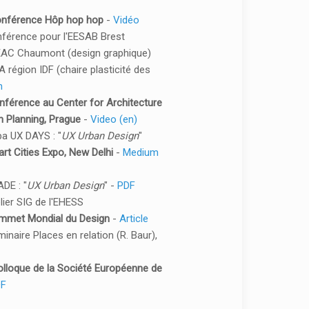
conférence Hôp hop hop
-
Vidéo
onférence pour l'EESAB Brest
EAC Chaumont (design graphique)
A région IDF (chaire plasticité des
n
onférence au Center for Architecture
n Planning, Prague
-
Video (en)
upa UX DAYS : "
UX Urban Design
"
art Cities Expo, New Delhi
-
Medium
ADE : "
UX Urban Design
" -
PDF
elier SIG de l'EHESS
ommet Mondial du Design
-
Article
minaire Places en relation (R. Baur),
Colloque de la Société Européenne de
F