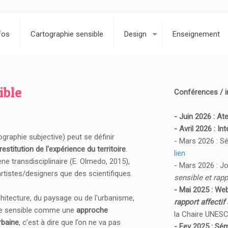
fos
Cartographie sensible
Design
Enseignement
ible
Conférences / in
- Juin 2026 : At
- Avril 2026 : I
graphie subjective) peut se définir
- Mars 2026 : Sé
estitution de l'expérience du territoire
.
lien
transdisciplinaire (E. Olmedo, 2015),
- Mars 2026 : J
artistes/designers que des scientifiques.
sensible et rapp
- Mai 2025 : Web
chitecture, du paysage ou de l'urbanisme,
rapport affectif 
hie sensible comme une
approche
la Chaire UNESC
rbaine
, c’est à dire que l’on ne va pas
- Fev 2025 : Sém