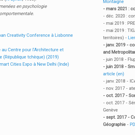
Montaigne
 menées en psychologie
- mars 2021 : 
comportementale.
- déc. 2020 : c
- mai 2019 : PR
- mai 2019 : TIG
rban Creativity Conference à Lisbonne
territoires) -
Lie
- janv. 2019 - c
u Centre pour l'Architecture et
and Metropolita
ue (République tchèque) (2019)
- juin 2018 - Fl
mart Cities Expo à New Delhi (Inde)
- juin 2018 - Sm
article (en)
- janv. 2018 - IC
- nov. 2017 - at
- oct. 2017 - S
- oct. 2017 - Sé
Genève
- sept. 2017 - 
Géographie
-
PD