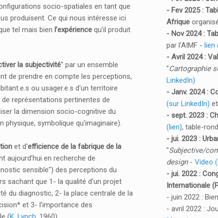
configurations socio-spatiales en tant que
- Fev 2025 : Tab
nous produisent. Ce qui nous intéresse ici
Afrique
organisé
t que tel mais bien
l’expérience
qu’il produit
- Nov 2024 : Ta
par l'AIMF -
lien
- Avril 2024 : V
tiver la subjectivité
" par un ensemble
"
Cartographie se
nt de prendre en compte les perceptions,
LinkedIn)
itant.e.s ou usager.e.s d'un territoire
- Janv. 2024 : C
 de représentations pertinentes de
(sur LinkedIn)
e
iser la dimension socio-cognitive du
- sept. 2023 : 
bien physique, symbolique qu'imaginaire).
(lien)
, table-rond
- jui. 2023 : Ur
tion
et d'
efficience de la fabrique de la
"
Subjective/com
nt aujourd’hui en recherche de
design
-
Video (
nostic sensible") des perceptions du
- jui. 2022 : Co
rs sachant que 1- la qualité d'un projet
Internationale (
té du diagnostic, 2- la place centrale de la
- juin 2022 : Bie
cision* et 3- l'importance des
- avril 2022 : Jo
le (
K. Lynch
, 1960).