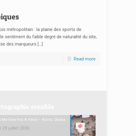
iques
ois métropolitain : la plaine des sports de
e sentiment du faible degré de naturalité du site,
lyse des marqueurs
[…]
Read more
rtographie sensible
t Me Give You A Hand – Accra, Ghana
29 juillet 2026